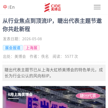
中
En
|
从行业焦点到顶流IP，睫出代表主题节邀
你共赴新程
发表日期：
2026-05-08
展会报道
上海展
出处：
美博会
作者：
佚名
阅读：
5577
次
睫出代表主题节已从上海大虹桥美博会的特色单元，成
长为行业公认的风向标IP。