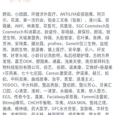
野田、小团圆、环健涉外医疗、ANTILIYA安提丽雅、阿贝
尔、花渡、第一次约会、铂金三文鱼（铂鱼）、清川溪、安
薇媛、AWY、林奥堂、花皙可、凤凰妆、SGC Cosmotech及
Cosmotech 科诗慕达、欧姿伶、菲塔赫、屏保珍、颜祛、锐
翌生物、天瑜美暨秀、帅薇、头脸管家、花叶果、亲牌、绿
芳洲、安琦柔、膜丝蔻、profree、GeneIII仅三生物、益视
亮、清颜生物、肤源春、循上医疗、安辛康、乐八、纤女
情、好享头域、小龄日记洗脸吧，私后经期护理，古树方养
发馆、嘉艺OEM、塑围美、通赢、浅美天使、南京斯拜科生
物科技股份有限公司、尚艺、 前颜、诺美康、艾微妍+肤凝美
+莎芮美、七十七庄园、Careus 康爱适、伊诺美、赫兰、如
妃、中科双美、曲线故事、治宇、衷爱、浪漫主义、
YODOCI、中大科颜、暨品秀肤、暨初颜、暨沁芳心、牙美汇
口腔、心清堂、淮树、一清堂、水姻缘、玄黄、依人壹方、
EGS、传奇今生、濡美、Facialway菲思薇、Famnni法蔓妮、
Bitmoji摩玑、CHCH平衡鞋、华夷、ASIA SKIN、皙纯之境、
瀚通、格林缇、药大医学、GFC水光世家、宜肤维、华轩生
物、家宥国际、药王槌、韩国展团、盛宏集团、雪太医、肌