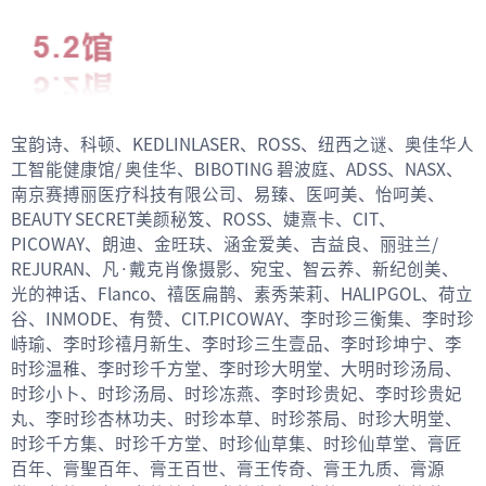
宝韵诗、科顿、KEDLINLASER、ROSS、纽西之谜、奥佳华人
工智能健康馆/ 奥佳华、BIBOTING 碧波庭、ADSS、NASX、
南京赛搏丽医疗科技有限公司、易臻、医呵美、怡呵美、
BEAUTY SECRET美颜秘笈、ROSS、婕熹卡、CIT、
PICOWAY、朗迪、金旺玞、涵金爱美、吉益良、丽驻兰/
REJURAN、凡·戴克肖像摄影、宛宝、智云养、新纪创美、
光的神话、Flanco、禧医扁鹊、素秀茉莉、HALIPGOL、荷立
谷、INMODE、有赞、CIT.PICOWAY、李时珍三衡集、李时珍
峙瑜、李时珍禧月新生、李时珍三生壹品、李时珍坤宁、李
时珍温稚、李时珍千方堂、李时珍大明堂、大明时珍汤局、
时珍小卜、时珍汤局、时珍冻燕、李时珍贵妃、李时珍贵妃
丸、李时珍杏林功夫、时珍本草、时珍茶局、时珍大明堂、
时珍千方集、时珍千方堂、时珍仙草集、时珍仙草堂、膏匠
百年、膏聖百年、膏王百世、膏王传奇、膏王九质、膏源