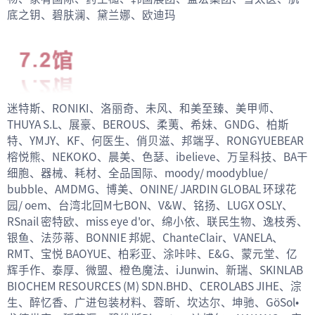
底之钥、碧肤澜、黛兰娜、欧迪玛
迷特斯、RONIKI、洛丽奇、未风、和美至臻、美甲师、
THUYA S.L、展豪、BEROUS、柔荑、希妹、GNDG、柏斯
特、YMJY、KF、何医生、俏贝滋、邦端孚、RONGYUEBEAR
榕悦熊、NEKOKO、晨美、色瑟、ibelieve、万呈科技、BA干
细胞、器械、耗材、全品国际、moody/ moodyblue/
bubble、AMDMG、博美、ONINE/ JARDIN GLOBAL 环球花
园/ oem、台湾北回M七BON、V&W、铭扬、LUGX OSLY、
RSnail 密特欧、miss eye d'or、绵小依、联民生物、逸枝秀、
银鱼、法莎蒂、BONNIE 邦妮、ChanteClair、VANELA、
RMT、宝悦 BAOYUE、柏彩亚、涂咔咔、E&G、蒙元堂、亿
辉手作、泰厚、微盟、橙色魔法、iJunwin、新瑞、SKINLAB
BIOCHEM RESOURCES (M) SDN.BHD、CEROLABS JIHE、淙
生、醉忆香、广进包装材料、蓉昕、坎达尔、坤驰、GöSol•