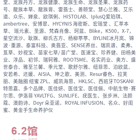
堂、龙族丹方、龙族健康、龙族生命、龙族圣果、龙族药
号、龍族本草、龍族膏、雷翡士、善颐堂、慧心兰雅、艾乐
道、众乐、婵泉、欧琪俐、HISTOLAB、IplusQ爱珀琪、
ambertree、安博翠、HYCYNIS 海密斯、宏瑶堂 、汇萃本
草、 瑶元素、圣源、梵森肖像、珂蓝、Blike，K500，X-7，
星空流沙、耿旗、柳氏古方、杨柳葶葶、BYLINE冰月岚、锦
波·重源、泰富科技、奥翡亚、SENSE养丝、瑞凯谱、柔弗、
芨草、妙视宝、苗家七草/ 苗广堂、医速宝、珍养健、田杨美
业、淳品、初邻、瑞轲雅、ROOTSME、名实药业、奥方、盛
世泰合、雅至兰馨、季元堂、歌舒尔雅、纽菲思、泊欧蓝、
安若希、还媛、AISIA、坤之歌、美测、Resur睿色、拉芙
丽、美融圈 纽蜜 ZPL、威凯海思、HKLSC、西班牙TOSKANI
特思嘉、多个品牌、医佳妍、医佳宝、医佳俪、中航生物·赛
尔思、伊洛菲 YAVLTFG、SUNLIFE、疣医生、张步洲、法颜
蔻、澳韵诗、Doyr 朵亚诺、ROYAL INFUSION、名众、好闺
蜜、黄金手生命养护仪