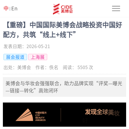
中
En
|
【重磅】中国国际美博会战略投资中国好
配方，共筑“线上+线下”
发表日期：
2026-05-21
展会报道
上海展
出处：
美博会
作者：
佚名
阅读：
5505
次
美博会与华妆会强强联合，助力品牌实现“评奖—曝光
—链接—转化”高效闭环