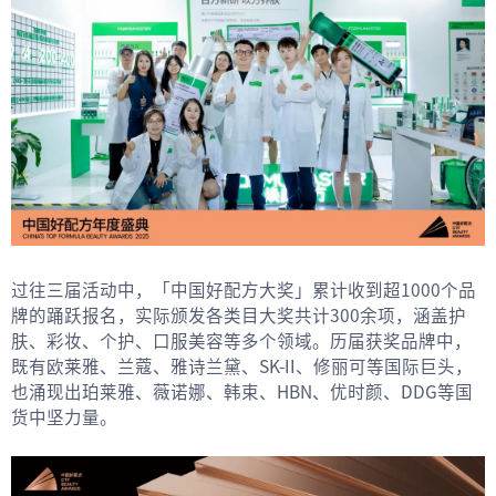
过往三届活动中，「中国好配方大奖」累计收到超1000个品
牌的踊跃报名，实际颁发各类目大奖共计300余项，涵盖护
肤、彩妆、个护、口服美容等多个领域。历届获奖品牌中，
既有欧莱雅、兰蔻、雅诗兰黛、SK-II、修丽可等国际巨头，
也涌现出珀莱雅、薇诺娜、韩束、HBN、优时颜、DDG等国
货中坚力量。